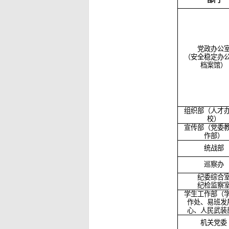
党政办公
（安全稳定办
档案馆）
组织部（人才
校）
宣传部（党委
作部）
统战部
巡察办
纪委综合
纪检监察
学生工作部（
作处、易班发
心、人民武装
机关党委