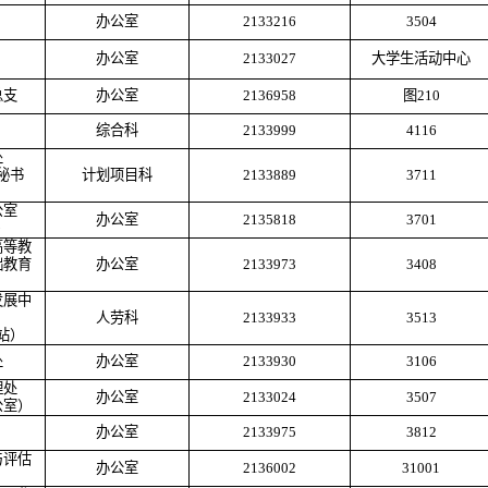
办公室
2133216
3504
办公室
2133027
大学生活动中心
总支
办公室
2136958
图
210
综合科
2133999
4116
处
秘书
计划项目科
2133889
3711
公室
办公室
2135818
3701
）
高等教
础教育
办公室
2133973
3408
发展中
人劳科
2133933
3513
站）
处
办公室
2133930
3106
理处
办公室
2133024
3507
公室）
办公室
2133975
3812
与评估
办公室
2136002
31001