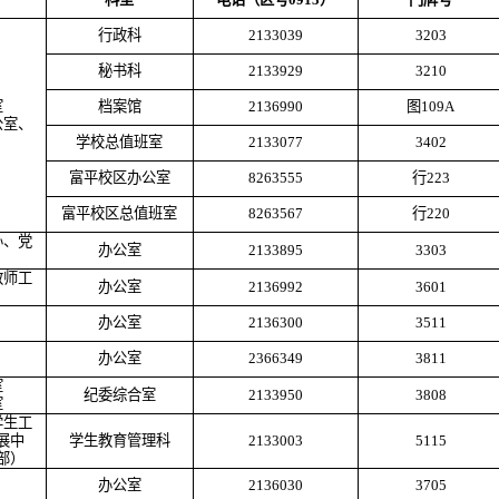
行政科
2133039
3203
秘书科
2133929
3210
室
档案馆
2136990
图
109A
公室、
学校总值班室
2133077
3402
富平校区办公室
8263555
行
223
富平校区总值班室
8263567
行
220
办、党
办公室
2133895
3303
教师工
办公室
2136992
3601
办公室
2136300
3511
办公室
2366349
3811
室
纪委综合室
2133950
3808
室
学生工
展中
学生教育管理科
2133003
5115
部）
办公室
2136030
3705