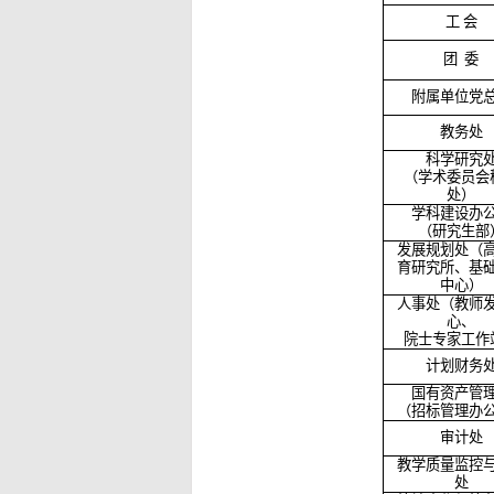
工
会
团
委
附属单位党
教务处
科学研究
（学术委员会
处）
学科建设办
（研究生部
发展规划处（
育研究所、基
中心）
人事处（教师
心、
院士专家工作
计划财务
国有资产管
（招标管理办
审计处
教学质量监控
处