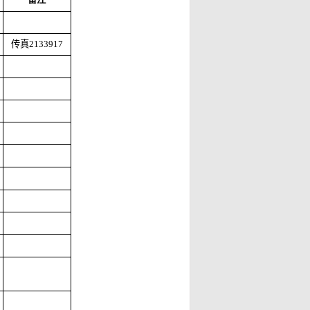
传真
2133917