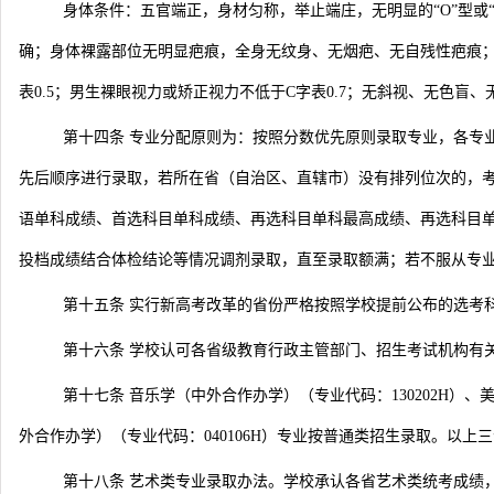
身体条件：五官端正，身材匀称，举止端庄，无明显的“O”型或
确；身体裸露部位无明显疤痕，全身无纹身、无烟疤、无自残性疤痕；女生净身
表0.5；男生裸眼视力或矫正视力不低于C字表0.7；无斜视、无色盲、
第十四条
专业分配原则为：按照分数优先原则录取专业，各专
先后顺序进行录取，若所在省（自治区、直辖市）没有排列位次的，
语单科成绩、首选科目单科成绩、再选科目单科最高成绩、再选科目
投档成绩结合体检结论等情况调剂录取，直至录取额满；若不服从专
第十五条 实行新高考改革的省份严格按照学校提前公布的选考
第十六条 学校认可各省级教育行政主管部门、招生考试机构有
第十七条 音乐学（中外合作办学）（专业代码：130202H）、
外合作办学）（专业代码：040106H）专业按普通类招生录取。以
第十八条 艺术类专业录取办法。学校承认各省艺术类统考成绩