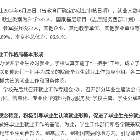
截止2014年6月25日（省教育厅确定的就业审核日期），就业人数4
），就业类别为升学585人，国家基层项目（志愿服务西部计划）
人，参军服兵役22人，其他企业、其他教学单位、其他就业单位等
.89%，本专科总体为：86.91%。
业工作格局基本形成
促进毕业生及时就业。学校认真实施了“一把手”工程，成立
关职能部门一把手为成员的院级毕业生就业工作领导小组。各
抓共管的就业工作和服务体系。
中，学校先后共召开就业工作专题会3次，召开部分毕业生座谈会1
员化、信息化、专业化”的就业指导服务及“学校主管、学生处统
观念转变，积极引导毕业生认清就业形势，促进了毕业生充分就
做好毕业生就业工作的基础。为此，学生工作部门和各学院采取
励毕业生到西部去、到基层去、到祖国需要的地方去。引导师