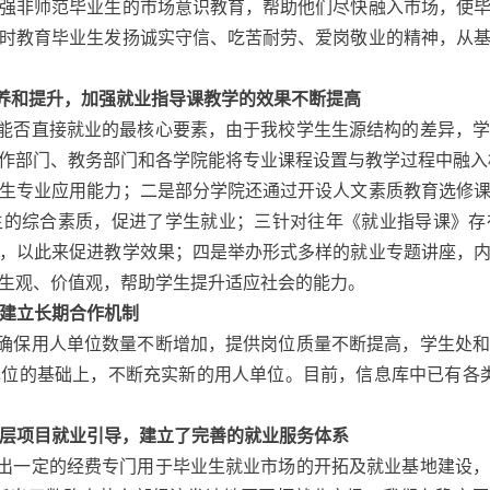
强非师范毕业生的市场意识教育，帮助他们尽快融入市场，使
时教育毕业生发扬诚实守信、吃苦耐劳、爱岗敬业的精神，从
养和提升，加强就业指导课教学的效果不断提高
能否直接就业的最核心要素，由于我校学生生源结构的差异，学
作部门、教务部门和各学院能将专业课程设置与教学过程中融入
生专业应用能力；二是部分学院还通过开设人文素质教育选修
生的综合素质，促进了学生就业；三针对往年《就业指导课》存
，以此来促进教学效果；四是举办形式多样的就业专题讲座，
生观、价值观，帮助学生提升适应社会的能力。
建立长期合作机制
确保用人单位数量不断增加，提供岗位质量不断提高，学生处和
位的基础上，不断充实新的用人单位。目前，信息库中已有各类
层项目就业引导，建立了完善的就业服务体系
出一定的经费专门用于毕业生就业市场的开拓及就业基地建设，