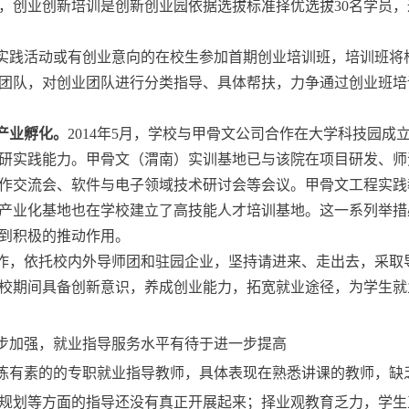
，创业创新培训是创新创业园依据选拔标准择优选拔30名学员
实践活动或有创业意向的在校生参加首期创业培训班，培训班将
团队，对创业团队进行分类指导、具体帮扶，力争通过创业班培
产业孵化。
2014年5月，学校与甲骨文公司合作在大学科技园
研实践能力。甲骨文（渭南）实训基地已与该院在项目研发、师
作交流会、软件与电子领域技术研讨会等会议。甲骨文工程实践
产业化基地也在学校建立了高技能人才培训基地。这一系列举措
到积极的推动作用。
作，依托校内外导师团和驻园企业，坚持请进来、走出去，采取
校期间具备创新意识，养成创业能力，拓宽就业途径，为学生就
步加强，就业指导服务水平有待于进一步提高
练有素的的专职就业指导教师，具体表现在熟悉讲课的教师，缺
规划等方面的指导还没有真正开展起来；择业观教育乏力，学生