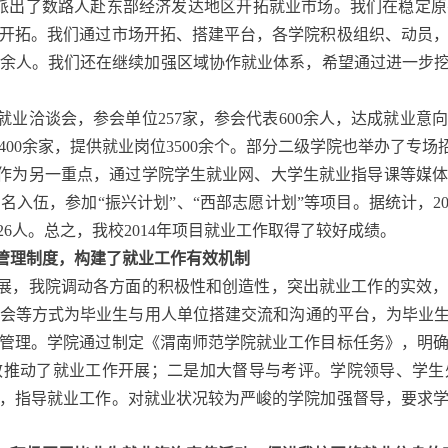
派出了数路人赴东部经济发达地区开拓就业市场。我们在稳定
开拓。我们通过市场开拓、搭建平台，各学院积极组织、动员
60余人。我们还在继续加强区域协作就业体系，希望通过进一步
生就业洽谈会，参会单位257家，参会代表600余人，达成就业意
400余家，提供就业岗位3500余个。部分二级学院也举办了专场招
作为另一重点，通过学院学生就业网、大学生就业指导课等媒体
入伍，参加“振兴计划”、“西部志愿计划”等项目。据统计，201
26人。总之，我校2014年项目就业工作取得了较好成绩。
管理制度，构建了就业工作有效机制
展，我院调动各方面的积极性和创造性，突出就业工作的实效，
会等方式为毕业生与用人单位搭建交流和沟通的平台，为毕业生
管理。学院通过制定《渭南师范学院就业工作目标任务》，明
效推动了就业工作开展；二是加大督导与考评。学院领导、学生
，指导就业工作。对就业状况较为严峻的学院加强督导，要求