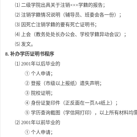
⑴ 二级学院出具关于注销
×××
学籍的报告；
⑵ 注销学籍情况说明（辅导员、班委会各一份）；
⑶ 因死亡注销学籍的要有死亡证明书；
⑷ 上会（教务处处长办公会、学校学籍异动会议）；
⑸ 发文。
8.
补办学历证明书程序
⑴
2001
年以后毕业的
① 个人申请；
② 登报（市级以上报纸）遗失声明；
③ 院校证明；
④ 身份证复印件（正反面在一页
A4
纸上）；
⑤ 学历查询截图（学信网打印），以上所有材料均
⑵
2001
年以前毕业的
① 个人申请；