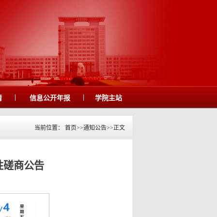
|
|
请
信息公开年报
学院主站
当前位置：
首页
>>
通知公告
>>
正文
性磋商公告