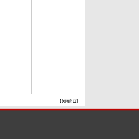
【
关闭窗口
】